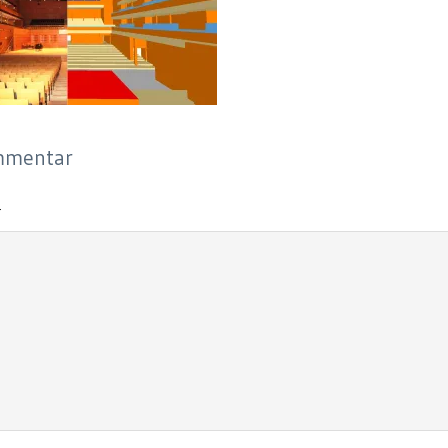
ommentar
r